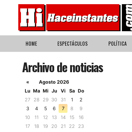
HOME
ESPECTÁCULOS
POLÍTICA
Archivo de noticias
«
Agosto 2026
Lu
Ma
Mi
Ju
Vi
Sa
Do
27
28
29
30
31
1
2
3
4
5
6
7
8
9
10
11
12
13
14
15
16
17
18
19
20
21
22
23