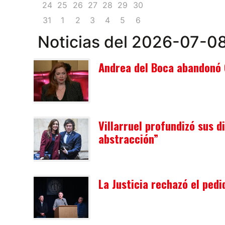
24
25
26
27
28
29
30
31
1
2
3
4
5
6
Noticias del 2026-07-0
Andrea del Boca abandonó 
Villarruel profundizó sus d
abstracción”
La Justicia rechazó el pedi