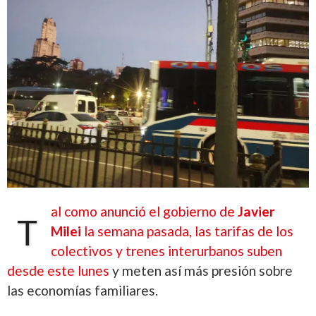
al como anunció el gobierno de
Javier
T
Milei
la semana pasada, las tarifas de los
colectivos y trenes interurbanos suben
desde este lunes
y meten así más presión sobre
las economías familiares.