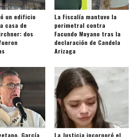
ó un edificio
La Fiscalía mantuvo la
la casa de
perimetral contra
irchner: dos
Facundo Moyano tras la
fueron
declaración de Candela
as
Arizaga
yetano, García
La Justicia incorporó el