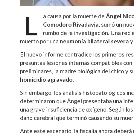
L
a causa por la muerte de
Ángel Nico
Comodoro Rivadavia,
sumó un nuev
rumbo de la investigación. Una reci
muerto por una
neumonía bilateral severa
y 
El nuevo informe contradice los primeros res
presuntas lesiones internas compatibles con u
preliminares, la madre biológica del chico y
homicidio agravado
.
Sin embargo, los análisis histopatológicos 
determinaron que Ángel presentaba una infec
una grave insuficiencia de oxígeno. Según lo
daño cerebral que terminó causando su muer
Ante este escenario, la fiscalía ahora deberá r