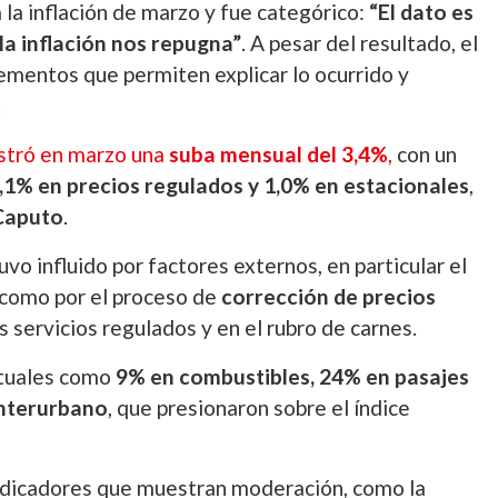
a la inflación de marzo y fue categórico:
“El dato es
la inflación nos repugna”
. A pesar del resultado, el
mentos que permiten explicar lo ocurrido y
.
istró en marzo una
suba mensual del 3,4%
,
con un
 5,1% en precios regulados y 1,0% en estacionales
,
Caputo
.
o influido por factores externos, en particular el
í como por el proceso de
corrección de precios
s servicios regulados y en el rubro de carnes.
ntuales como
9% en combustibles, 24% en pasajes
interurbano
, que presionaron sobre el índice
indicadores que muestran moderación, como la