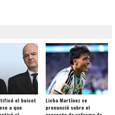
tificó el boicot
Licha Martínez se
pese a que
pronunció sobre el
retiró el
proyecto de reforma de