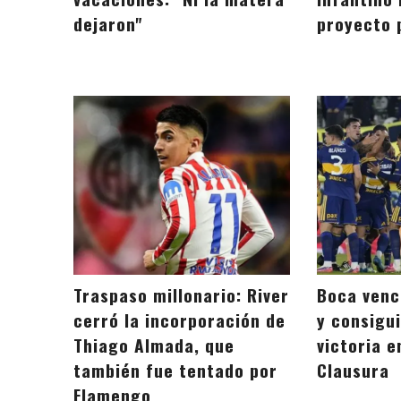
dejaron"
proyecto 
Traspaso millonario: River
Boca venc
cerró la incorporación de
y consigu
Thiago Almada, que
victoria e
también fue tentado por
Clausura
Flamengo