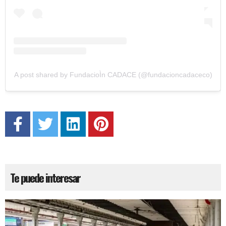
A post shared by FundacioÌn CADACE (@fundacioncadaceco)
Te puede interesar