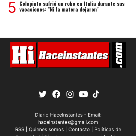
5
Colapinto sufrió un robo en Italia durante sus
vacaciones: "Ni la matera dejaron"
Diario HaceInstantes - Email:
haceinstantes@gmail.com
RSS
|
Quienes somos
|
Contacto
|
Políticas de