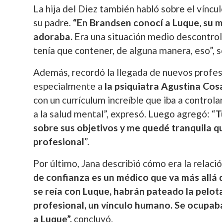
La hija del Diez también habló sobre el víncul
su padre.
“En Brandsen conocí a Luque, su m
adoraba.
Era una situación medio descontrol
tenía que contener, de alguna manera, eso”, s
Además, recordó la llegada de nuevos profe
especialmente a
la psiquiatra Agustina Cos
con un currículum increíble que iba a controla
a la salud mental”, expresó. Luego agregó: “
T
sobre sus objetivos y me quedé tranquila qu
profesional
”.
Por último, Jana describió cómo era la relac
de confianza es un médico que va más allá d
se reía con Luque, habrán pateado la pelota
profesional, un vínculo humano. Se ocupab
a Luque”,
concluyó.