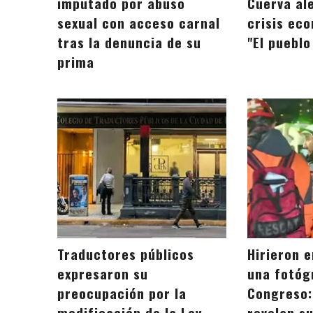
imputado por abuso
Cuerva ale
sexual con acceso carnal
crisis eco
tras la denuncia de su
"El puebl
prima
Traductores públicos
Hirieron e
expresaron su
una fotóg
preocupación por la
Congreso:
modificación de la Ley
revelan s