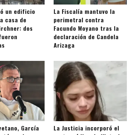
ó un edificio
La Fiscalía mantuvo la
la casa de
perimetral contra
irchner: dos
Facundo Moyano tras la
fueron
declaración de Candela
as
Arizaga
yetano, García
La Justicia incorporó el