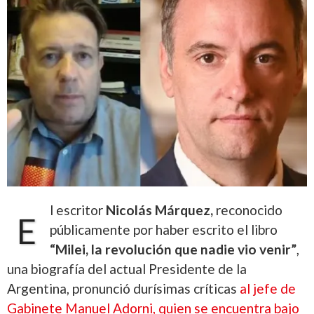
l escritor
Nicolás Márquez,
reconocido
E
públicamente por haber escrito el libro
“Milei, la revolución que nadie vio venir”
,
una biografía del actual Presidente de la
Argentina, pronunció durísimas críticas
al jefe de
Gabinete Manuel Adorni, quien se encuentra bajo