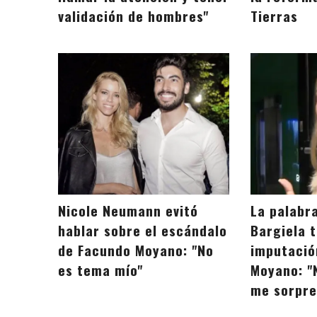
validación de hombres"
Tierras
Nicole Neumann evitó
La palabr
hablar sobre el escándalo
Bargiela t
de Facundo Moyano: "No
imputació
es tema mío"
Moyano: "
me sorpre