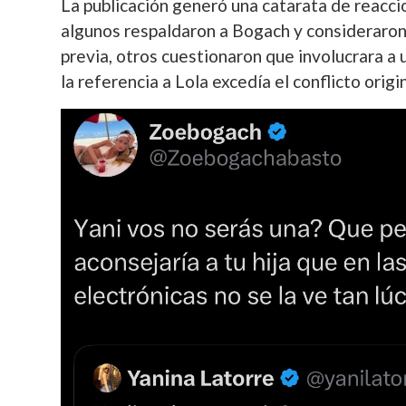
La publicación generó una catarata de reaccio
algunos respaldaron a Bogach y consideraro
previa, otros cuestionaron que involucrara a 
la referencia a Lola excedía el conflicto origin