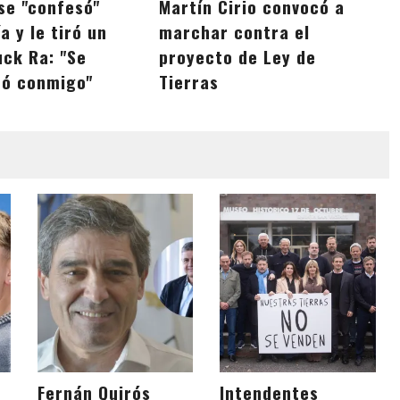
se "confesó"
Martín Cirio convocó a
a y le tiró un
marchar contra el
uck Ra: "Se
proyecto de Ley de
ó conmigo"
Tierras
Fernán Quirós
Intendentes