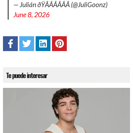
— Julián ðŸÂÂÂÂÂÂ (@JuliGoonz)
June 8, 2026
Te puede interesar