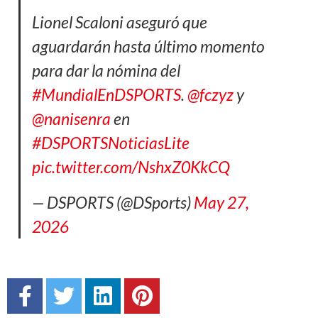
Lionel Scaloni aseguró que
aguardarán hasta último momento
para dar la nómina del
#MundialEnDSPORTS
.
@fczyz
y
@nanisenra
en
#DSPORTSNoticiasLite
pic.twitter.com/NshxZ0KkCQ
— DSPORTS (@DSports)
May 27,
2026