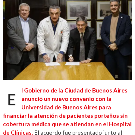
l Gobierno de la Ciudad de Buenos Aires
E
anunció un nuevo convenio con la
Universidad de Buenos Aires para
financiar la atención de pacientes porteños sin
cobertura médica que se atiendan en el Hospital
de Clínicas.
El acuerdo fue presentado junto al