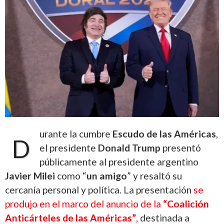
urante la cumbre
Escudo de las Américas
,
D
el presidente
Donald Trump
presentó
públicamente al presidente argentino
Javier Milei
como “
un amigo
” y resaltó su
cercanía personal y política. La presentación
se
produjo en el marco del anuncio de la
“Coalición
Anticárteles de las Américas”
,
destinada a