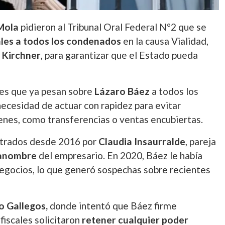
 Mola
pidieron al Tribunal Oral Federal N°2 que se
ales a todos los condenados
en la causa Vialidad,
 Kirchner
, para garantizar que el Estado pueda
ones que ya pesan sobre
Lázaro Báez
a todos los
 necesidad de actuar con rapidez para evitar
enes, como transferencias o ventas encubiertas.
istrados desde 2016 por
Claudia Insaurralde
, pareja
anombre
del empresario. En 2020, Báez le había
egocios, lo que generó sospechas sobre recientes
ío Gallegos,
donde intentó que Báez firme
fiscales solicitaron
retener cualquier poder