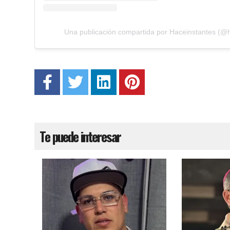
Una publicación compartida por Haceinstantes (@
Te puede interesar