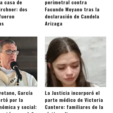
la casa de
perimetral contra
irchner: dos
Facundo Moyano tras la
fueron
declaración de Candela
as
Arizaga
yetano, García
La Justicia incorporó el
rtó por la
parte médico de Victoria
nómica y social:
Cantero: familiares de la