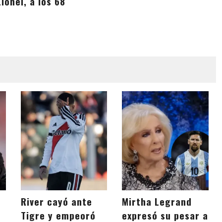
ionel, a los 68
River cayó ante
Mirtha Legrand
Tigre y empeoró
expresó su pesar a