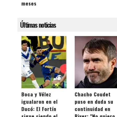
meses
Últimas noticias
Boca y Vélez
Chacho Coudet
igualaron en el
puso en duda su
Ducó: El Fortín
continuidad en
sigue siendo el
River: "No quiero