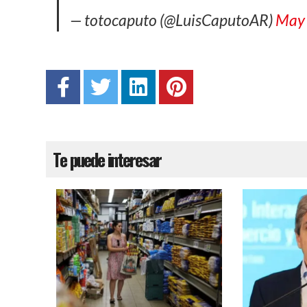
— totocaputo (@LuisCaputoAR)
May 
Te puede interesar