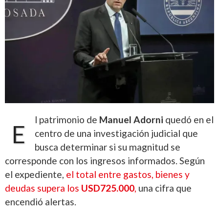
l patrimonio de
Manuel Adorni
quedó en el
E
centro de una investigación judicial que
busca determinar si su magnitud se
corresponde con los ingresos informados. Según
el expediente,
el total entre gastos, bienes y
deudas supera los
USD725.000
,
una cifra que
encendió alertas.