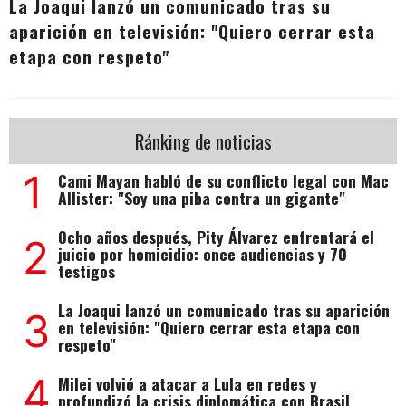
La Joaqui lanzó un comunicado tras su
aparición en televisión: "Quiero cerrar esta
etapa con respeto"
Ránking de noticias
1
Cami Mayan habló de su conflicto legal con Mac
Allister: "Soy una piba contra un gigante"
Ocho años después, Pity Álvarez enfrentará el
2
juicio por homicidio: once audiencias y 70
testigos
La Joaqui lanzó un comunicado tras su aparición
3
en televisión: "Quiero cerrar esta etapa con
respeto"
4
Milei volvió a atacar a Lula en redes y
profundizó la crisis diplomática con Brasil