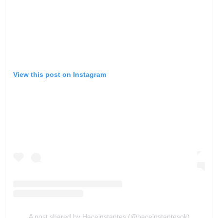
View this post on Instagram
A post shared by Haceinstantes (@haceinstantesok)