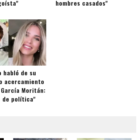
goísta"
hombres casados"
o habló de su
o acercamiento
 García Moritán:
 de política"