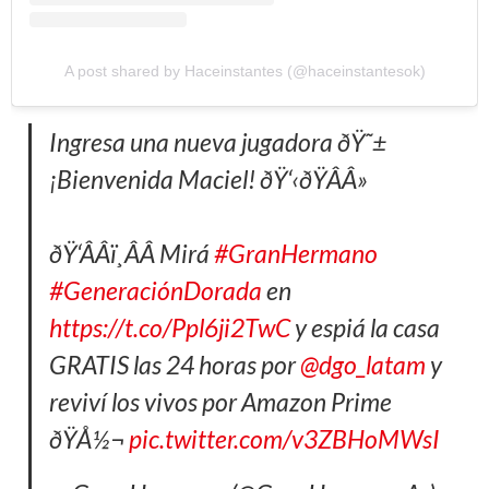
A post shared by Haceinstantes (@haceinstantesok)
Ingresa una nueva jugadora ðŸ˜±
¡Bienvenida Maciel! ðŸ‘‹ðŸÂÂ»
ðŸ‘ÂÂï¸ÂÂ Mirá
#GranHermano
#GeneraciónDorada
en
https://t.co/Ppl6ji2TwC
y espiá la casa
GRATIS las 24 horas por
@dgo_latam
y
reviví los vivos por Amazon Prime
ðŸÅ½¬
pic.twitter.com/v3ZBHoMWsI