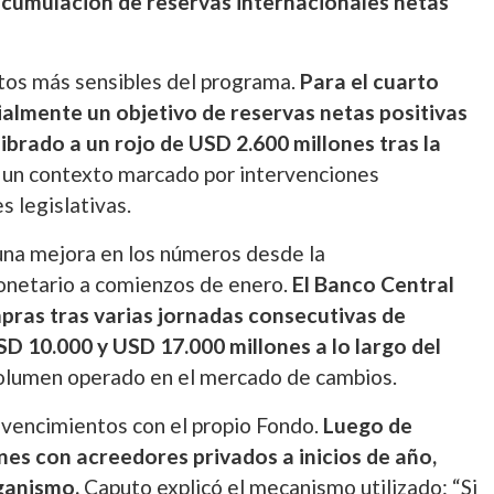
acumulación de reservas internacionales netas
ntos más sensibles del programa.
Para el cuarto
ialmente un objetivo de reservas netas positivas
ibrado a un rojo de USD 2.600 millones tras la
n un contexto marcado por intervenciones
s legislativas.
una mejora en los números desde la
onetario a comienzos de enero.
El Banco Central
ras tras varias jornadas consecutivas de
SD 10.000 y USD 17.000 millones a lo largo del
 volumen operado en el mercado de cambios.
tó vencimientos con el propio Fondo.
Luego de
es con acreedores privados a inicios de año,
ganismo.
Caputo explicó el mecanismo utilizado: “Si