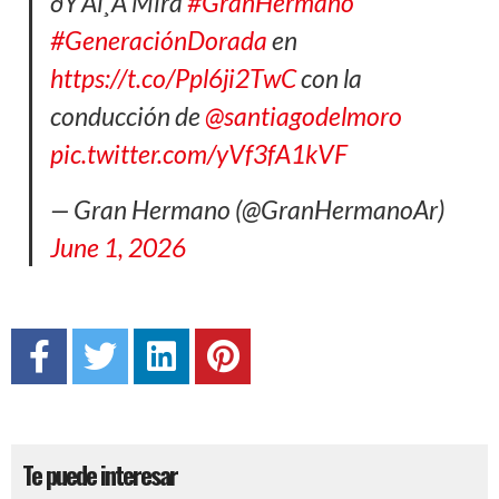
ðŸ‘Âï¸Â Mirá
#GranHermano
#GeneraciónDorada
en
https://t.co/Ppl6ji2TwC
con la
conducción de
@santiagodelmoro
pic.twitter.com/yVf3fA1kVF
— Gran Hermano (@GranHermanoAr)
June 1, 2026
Te puede interesar