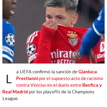
a UEFA confirmó la sanción de
Gianluca
L
Prestianni
por el supuesto acto de racismo
contra Vinicius en el duelo entre
Benfica y
Real Madrid
por los playoffs de la Champions
League.